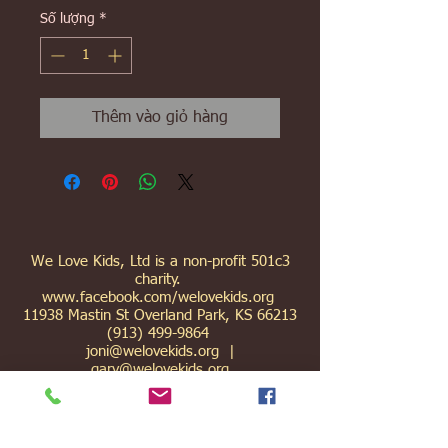
Số lượng
*
Thêm vào giỏ hàng
We Love Kids, Ltd is a non-profit 501c3
charity.
www.facebook.com/welovekids.org
11938 Mastin St Overland Park, KS 66213
(913) 499-9864
joni@welovekids.org
|
gary@welovekids.org