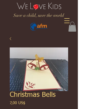
Save a child, save the world
Christmas Bells
Giá
7,00 US$